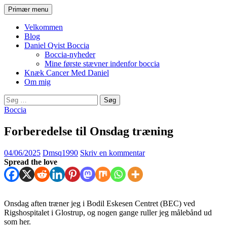
Hop
Søg
Primær menu
til
Daniel Qvist
indhold
Velkommen
Blog
Daniel Qvist Boccia
Boccia-nyheder
Mine første stævner indenfor boccia
Knæk Cancer Med Daniel
Om mig
Søg
efter:
Boccia
Forberedelse til Onsdag træning
04/06/2025
Dmsq1990
Skriv en kommentar
Spread the love
Onsdag aften træner jeg i Bodil Eskesen Centret (BEC) ved
Rigshospitalet i Glostrup, og nogen gange ruller jeg målebånd ud
som her.