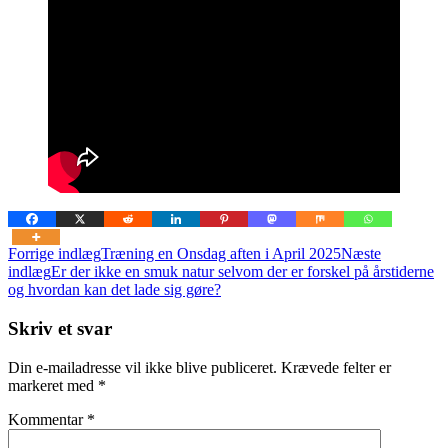
Indlægsnavigation
Forrige indlæg
Træning en Onsdag aften i April 2025
Næste
indlæg
Er der ikke en smuk natur selvom der er forskel på årstiderne
og hvordan kan det lade sig gøre?
Skriv et svar
Din e-mailadresse vil ikke blive publiceret.
Krævede felter er
markeret med
*
Kommentar
*