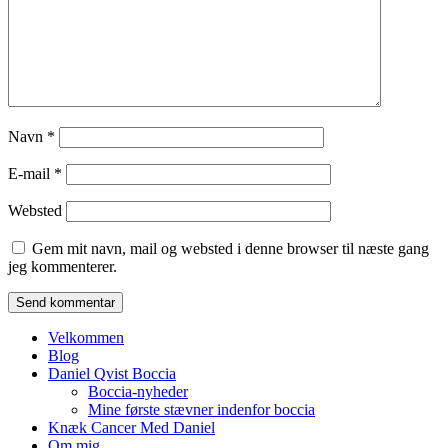
Navn
*
E-mail
*
Websted
Gem mit navn, mail og websted i denne browser til næste gang
jeg kommenterer.
Velkommen
Blog
Blog om Daniel Qvist liv lige fra Sports
Daniel Qvist Boccia
atlet til personlig fyr.
Boccia-nyheder
Mine første stævner indenfor boccia
Knæk Cancer Med Daniel
Om mig