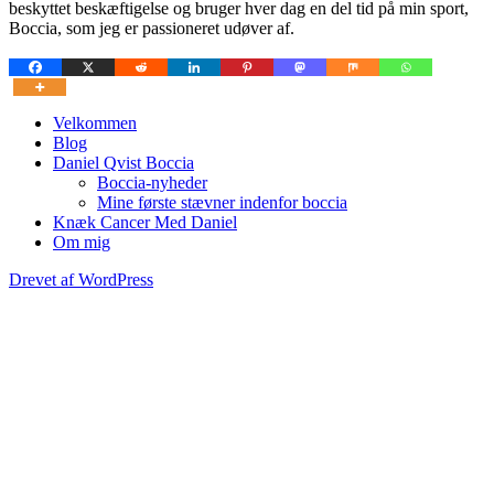
beskyttet beskæftigelse og bruger hver dag en del tid på min sport,
Boccia, som jeg er passioneret udøver af.
Velkommen
Blog
Blog om Daniel Qvist liv lige fra Sports
Daniel Qvist Boccia
atlet til personlig fyr.
Boccia-nyheder
Mine første stævner indenfor boccia
Knæk Cancer Med Daniel
Om mig
Drevet af WordPress