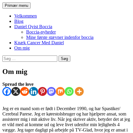
Hop
Søg
Primær menu
til
Daniel Qvist
indhold
Velkommen
Blog
Daniel Qvist Boccia
Boccia-nyheder
Mine første stævner indenfor boccia
Knæk Cancer Med Daniel
Om mig
Søg
efter:
Om mig
Spread the love
Jeg er en mand som er født i December 1990, og har Spastiker/
Cerebral Parese. Jeg er kørestolsbruger og har hjælpere ansat, som
assisterer mig i mit aktive liv. Når jeg skriver aktiv, betyder det at jeg
er vild med at komme ud og leve livet udenfor min lejligheds 4
vægge. Jeg tager dagligt på arbejde på TV-Glad, hvor jeg er ansat i