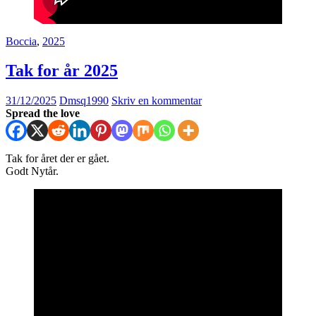
Boccia
,
2025
Tak for år 2025
31/12/2025
Dmsq1990
Skriv en kommentar
Spread the love
Tak for året der er gået.
Godt Nytår.