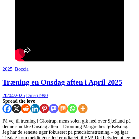
2025
,
Boccia
Træning en Onsdag aften i April 2025
20/04/2025
Dmsq1990
Spread the love
På vej til træning i Glostrup, mens solen gik ned over Sjælland på
denne smukke Onsdag aften – Dronning Margrethes fødselsdag.
Jeg har de seneste uger fokuseret på præcisionstræning – og igår
Tirsdag kom meldingen: Jeg er udtaget til EM! Det betyder, at jeg nu