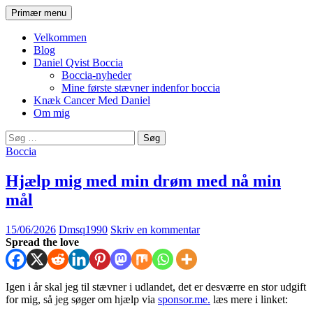
Hop
Søg
Primær menu
til
Daniel Qvist
indhold
Velkommen
Blog
Daniel Qvist Boccia
Boccia-nyheder
Mine første stævner indenfor boccia
Knæk Cancer Med Daniel
Om mig
Søg
efter:
Boccia
Hjælp mig med min drøm med nå min
mål
15/06/2026
Dmsq1990
Skriv en kommentar
Spread the love
Igen i år skal jeg til stævner i udlandet, det er desværre en stor udgift
for mig, så jeg søger om hjælp via
sponsor.me.
læs mere i linket: