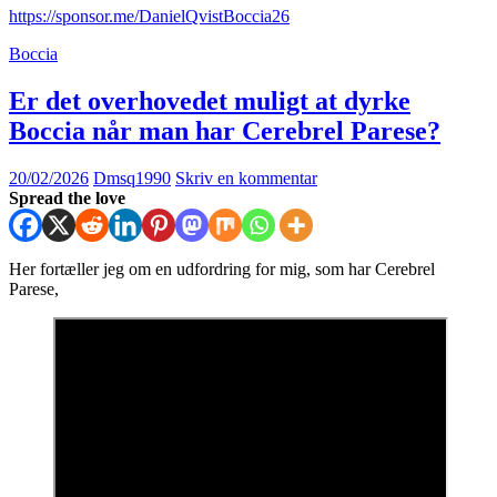
https://sponsor.me/DanielQvistBoccia26
Boccia
Er det overhovedet muligt at dyrke
Boccia når man har Cerebrel Parese?
20/02/2026
Dmsq1990
Skriv en kommentar
Spread the love
Her fortæller jeg om en udfordring for mig, som har Cerebrel
Parese,