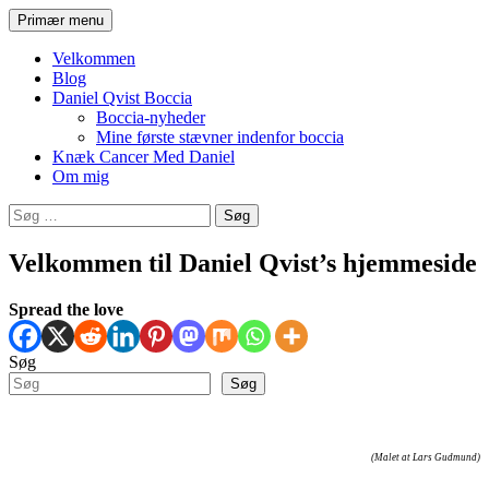
Hop
Søg
Primær menu
til
Daniel Qvist
indhold
Velkommen
Blog
Daniel Qvist Boccia
Boccia-nyheder
Mine første stævner indenfor boccia
Knæk Cancer Med Daniel
Om mig
Søg
efter:
Velkommen til Daniel Qvist’s hjemmeside
Spread the love
Søg
Søg
(Malet at Lars Gudmund)