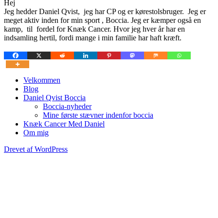
Hej
Jeg hedder Daniel Qvist, jeg har CP og er kørestolsbruger. Jeg er
meget aktiv inden for min sport , Boccia. Jeg er kæmper også en
kamp, til fordel for Knæk Cancer. Hvor jeg hver år har en
indsamling hertil, fordi mange i min familie har haft kræft.
Velkommen
Blog
Blog om Daniel Qvist liv lige fra Sports
Daniel Qvist Boccia
atlet til personlig fyr.
Boccia-nyheder
Mine første stævner indenfor boccia
Knæk Cancer Med Daniel
Om mig
Drevet af WordPress