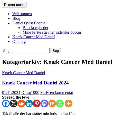
Hop
Søg
Primær menu
til
Daniel Qvist
indhold
Velkommen
Blog
Daniel Qvist Boccia
Boccia-nyheder
Mine første stævner indenfor boccia
Knæk Cancer Med Daniel
Om mig
Søg
efter:
Kategoriarkiv: Knæk Cancer Med Daniel
Knæk Cancer Med Daniel
Knæk Cancer Med Daniel 2024
01/11/2024
Dmsq1990
Skriv en kommentar
Spread the love
Tak til alle der har støttet min indsamling i år.